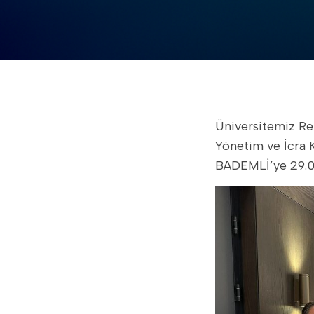
Üniversitemiz Rektörü ve Merkez Müdürü Prof. Dr. Fatih GÜLTEKİN, Tarım Kredi Holding
Yönetim ve İcra 
BADEMLİ’ye 29.08.