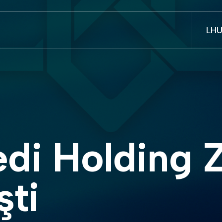
LH
şti