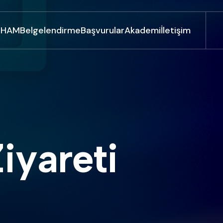
UHAM
Belgelendirme
Başvurular
Akademi
İletişim