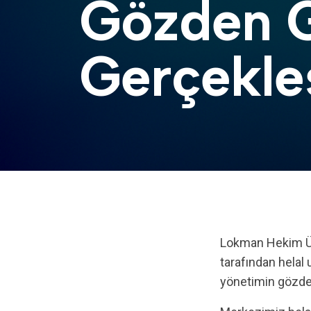
Gözden G
Gerçekleş
Lokman Hekim Üniversitesi Helal Ürün Uygulama ve Araştırma Merkezimiz (LHUHAM)
tarafından helal
yönetimin gözden