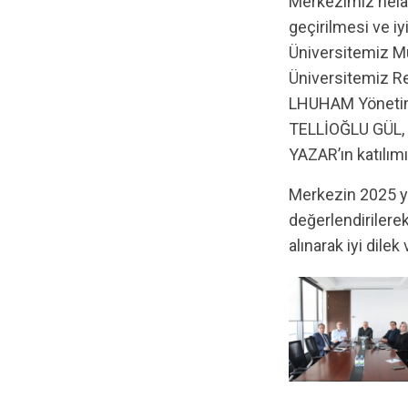
Merkezimiz helal belgelendirme faaliyetlerinin üst yönetimimiz tarafından gözden
geçirilmesi ve iy
Üniversitemiz Mü
Üniversitemiz R
LHUHAM Yönetim
TELLİOĞLU GÜL, 
YAZAR’ın katılımı 
Merkezin 2025 yılındaki Helal uygunluk değerlendirme faaliyetlerinin performansı
değerlendirilerek
alınarak iyi dile