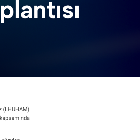
lantısı
i kapsamında