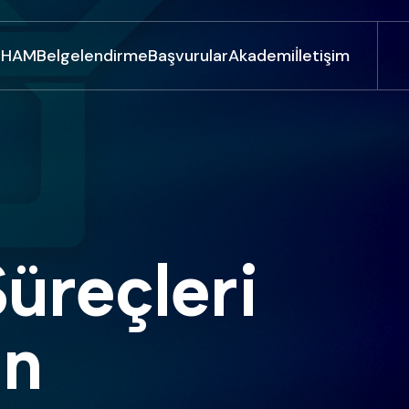
UHAM
Belgelendirme
Başvurular
Akademi
İletişim
in