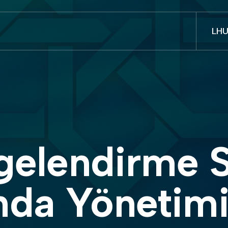
LH
da Yönetim