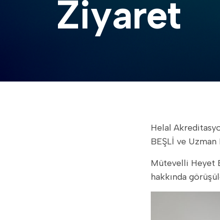
Ziyaret
Helal Akreditasyon Kurumu Başkanı Zafer SOYLU, Genel Sekreteri Mustafa Süleyman
BEŞLİ ve Uzman M
Mütevelli Heyet Başkanımız Dr. Mehmet ALTUĞ ile yapılan görüşmede ikili iş birliği
hakkında görüşül