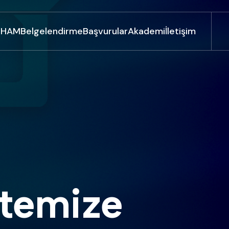
UHAM
Belgelendirme
Başvurular
Akademi
İletişim
temize